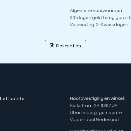
Algemene voorwaarden
30-dagen geld terug garant
Verzending: 2-3 werkdagen
Description
 het laatste
Hoofdvestiging en winkel:
Kerkstraat 2A 6367 JE
Ubachsberg, gemeente
Voerendaal Nederland