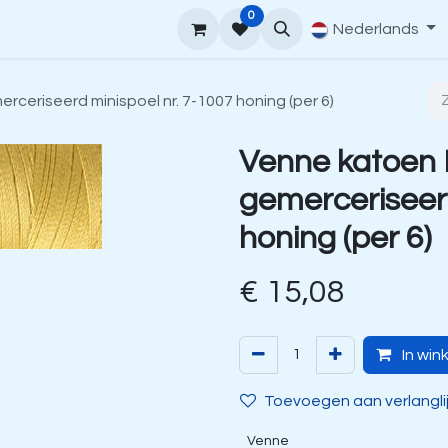
0
upport
Venne Yarn Gids
Hoe te bestellen
Nederlands
Contact
ceriseerd minispoel nr. 7-1007 honing (per 6)
Venne katoen
gemerceriseerd
honing (per 6)
€
15,08
In win
Toevoegen aan verlangli
Venne