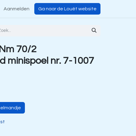
Aanmelden
Ga naar de Louët website
 Nm 70/2
 minispoel nr. 7-1007
kelmandje
jst