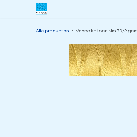
Overslaan naar inhoud
Home
Over ons
Webwinkel
S
Alle producten
Venne katoen Nm 70/2 gemer