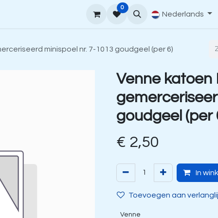
0
upport
Venne Yarn Gids
Hoe te bestellen
Nederlands
Contact
ceriseerd minispoel nr. 7-1013 goudgeel (per 6)
Venne katoen
gemerceriseerd
goudgeel (per 
€
2,50
In win
Toevoegen aan verlangli
Venne