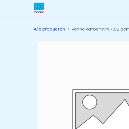
Overslaan naar inhoud
Home
Over ons
Webwinkel
S
Alle producten
Venne katoen Nm 70/2 gemer