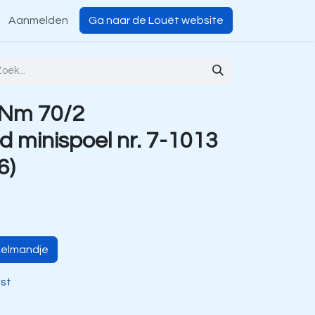
Aanmelden
Ga naar de Louët website
 Nm 70/2
 minispoel nr. 7-1013
6)
kelmandje
jst