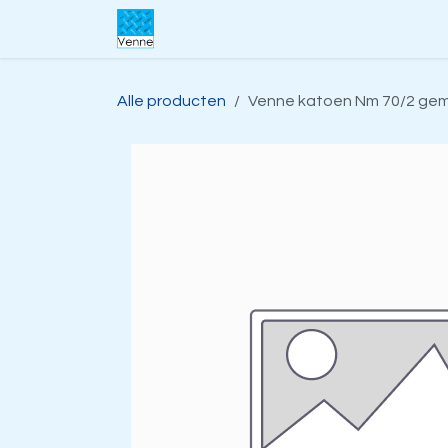
Overslaan naar inhoud
Home
Over ons
Webwinkel
S
Alle producten
Venne katoen Nm 70/2 gemer