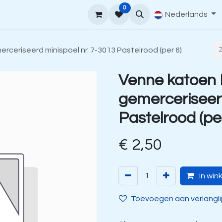
0
upport
Venne Yarn Gids
Hoe te bestellen
Nederlands
Contact
ceriseerd minispoel nr. 7-3013 Pastelrood (per 6)
Venne katoen
gemerceriseerd
Pastelrood (pe
€
2,50
In win
Toevoegen aan verlangli