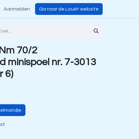
Aanmelden
Ga naar de Louët website
 Nm 70/2
 minispoel nr. 7-3013
r 6)
kelmandje
jst