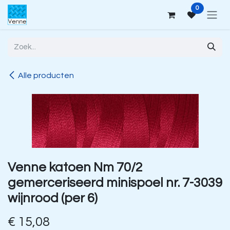
Overslaan naar inhoud
0
Alle producten
Venne katoen Nm 70/2
gemerceriseerd minispoel nr. 7-3039
wijnrood (per 6)
€
15,08