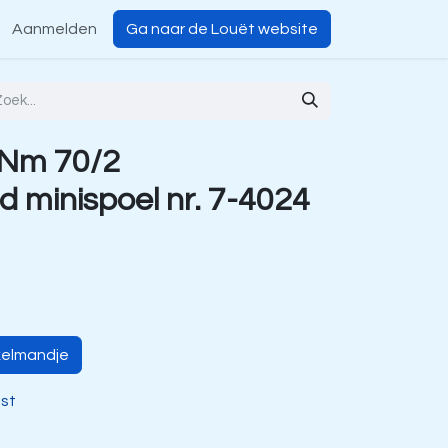
Aanmelden
Ga naar de Louët website
 Nm 70/2
 minispoel nr. 7-4024
kelmandje
jst