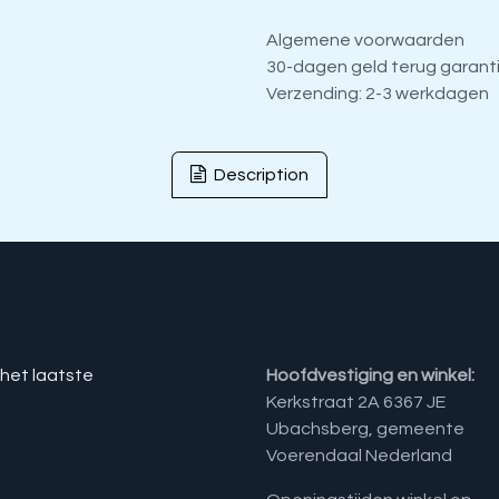
Algemene voorwaarden
30-dagen geld terug garant
Verzending: 2-3 werkdagen
Description
 het laatste
Hoofdvestiging en winkel:
Kerkstraat 2A 6367 JE
Ubachsberg, gemeente
Voerendaal Nederland