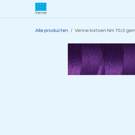
Overslaan naar inhoud
Home
Over ons
Webwinkel
S
Alle producten
Venne katoen Nm 70/2 gemer