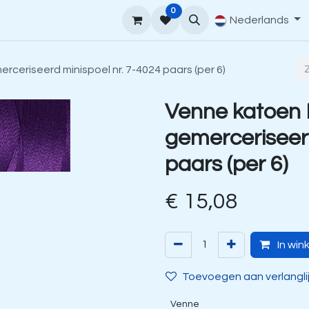
0
upport
Venne Yarn Gids
Hoe te bestellen
Nederlands
Contact
ceriseerd minispoel nr. 7-4024 paars (per 6)
Venne katoen
gemerceriseerd
paars (per 6)
€
15,08
In win
Toevoegen aan verlangli
Venne