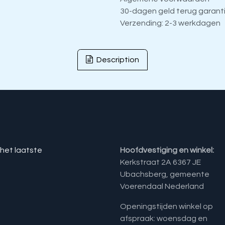
30-dagen geld terug garant
Verzending: 2-3 werkdagen
Description
 het laatste
Hoofdvestiging en winkel:
Kerkstraat 2A 6367 JE
Ubachsberg, gemeente
Voerendaal Nederland
Openingstijden winkel op
afspraak: woensdag en