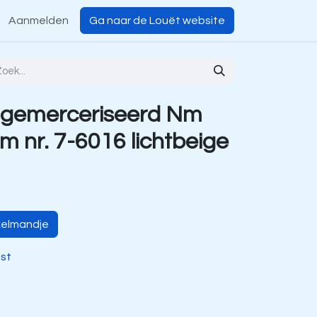
Aanmelden
Ga naar de Louët website
 gemerceriseerd Nm
m nr. 7-6016 lichtbeige
kelmandje
jst