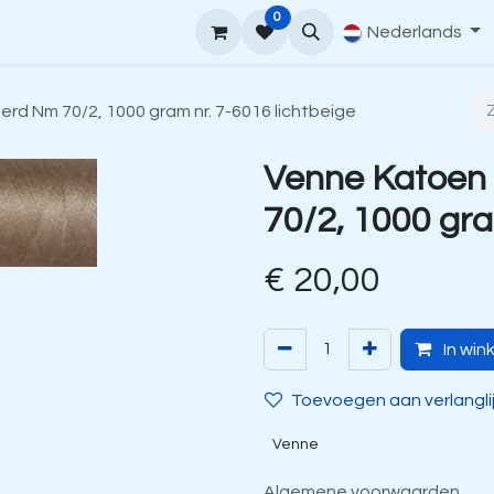
0
upport
Venne Yarn Gids
Hoe te bestellen
Nederlands
Contact
d Nm 70/2, 1000 gram nr. 7-6016 lichtbeige
Venne Katoen
70/2, 1000 gra
€
20,00
In win
Toevoegen aan verlangli
Venne
Algemene voorwaarden