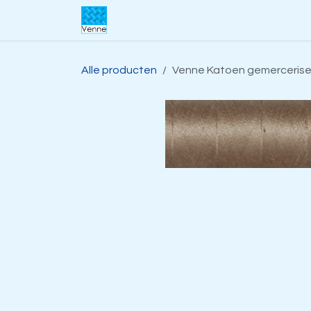
Overslaan naar inhoud
Home
Over ons
Webwinkel
S
Alle producten
Venne Katoen gemerceriseer