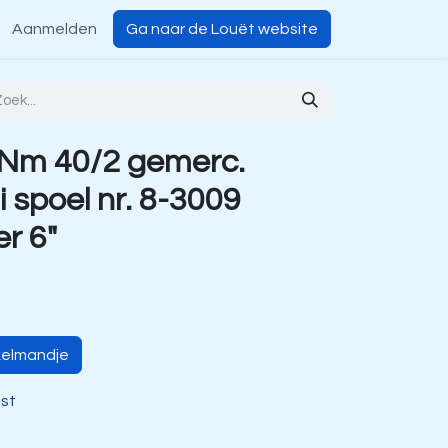
Aanmelden
Ga naar de Louët website
 Nm 40/2 gemerc.
i spoel nr. 8-3009
er 6"
kelmandje
jst