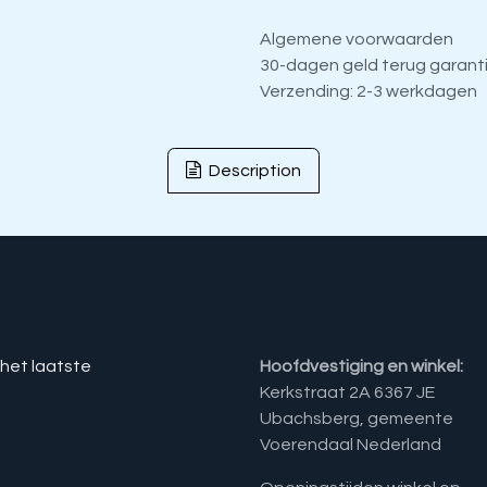
Algemene voorwaarden
30-dagen geld terug garant
Verzending: 2-3 werkdagen
Description
 het laatste
Hoofdvestiging en winkel:
Kerkstraat 2A 6367 JE
Ubachsberg, gemeente
Voerendaal Nederland