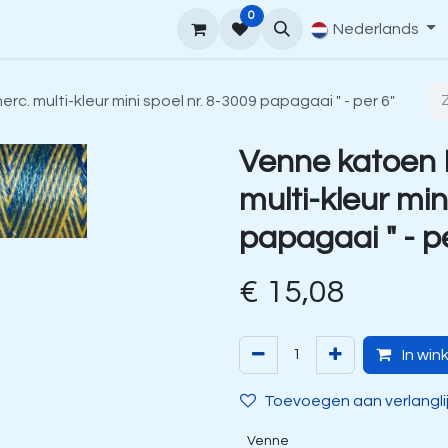
0
upport
Venne Yarn Gids
Hoe te bestellen
Nederlands
Contact
. multi-kleur mini spoel nr. 8-3009 papagaai " - per 6"
Venne katoen
multi-kleur min
papagaai " - p
€
15,08
In win
Toevoegen aan verlangli
Venne