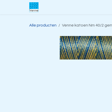
Overslaan naar inhoud
Home
Over ons
Webwinkel
S
Alle producten
Venne katoen Nm 40/2 gemerc