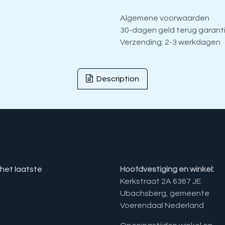
Algemene voorwaarden
30-dagen geld terug garant
Verzending: 2-3 werkdagen
Description
 het laatste
Hoofdvestiging en winkel:
Kerkstraat 2A 6367 JE
Ubachsberg, gemeente
Voerendaal Nederland