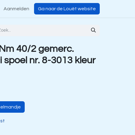
Aanmelden
Ga naar de Louët website
 Nm 40/2 gemerc.
i spoel nr. 8-3013 kleur
kelmandje
jst