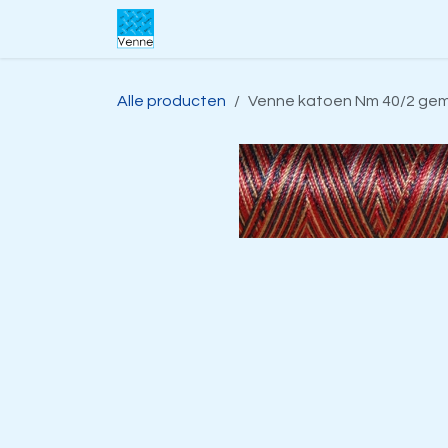
Overslaan naar inhoud
Home
Over ons
Webwinkel
S
Alle producten
Venne katoen Nm 40/2 gemerc.