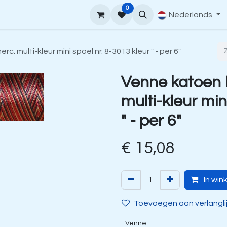
0
upport
Venne Yarn Gids
Hoe te bestellen
Nederlands
Contact
 multi-kleur mini spoel nr. 8-3013 kleur " - per 6"
Venne katoen
multi-kleur min
" - per 6"
€
15,08
In win
Toevoegen aan verlangli
Venne