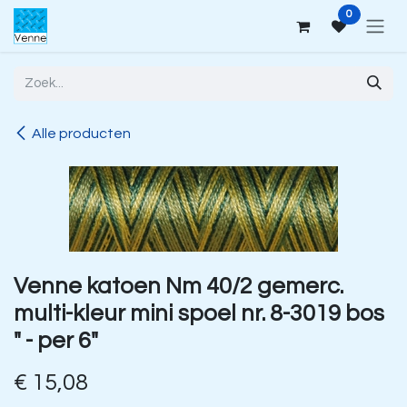
Overslaan naar inhoud
0
Alle producten
Venne katoen Nm 40/2 gemerc.
multi-kleur mini spoel nr. 8-3019 bos
" - per 6"
€
15,08