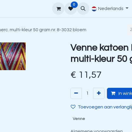
0
upport
Venne Yarn Gids
Hoe te bestellen
Nederlands
Contact
c. multi-kleur 50 gram nr. 8-3032 bloem
Venne katoen
multi-kleur 50
€
11,57
In win
Toevoegen aan verlangli
Venne
Algemene voorwaarden