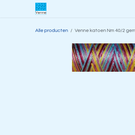
Overslaan naar inhoud
Home
Over ons
Webwinkel
S
Alle producten
Venne katoen Nm 40/2 gemer