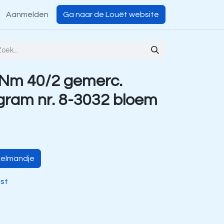
Aanmelden
Ga naar de Louët website
 Nm 40/2 gemerc.
 gram nr. 8-3032 bloem
kelmandje
jst