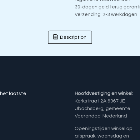
30-dagen geld terug garant
Verzending: 2-3 werkdagen
Description
 het laatste
Hoofdvestiging en winkel:
Kerkstraat 2A 6367 JE
Ubachsberg, gemeente
Voerendaal Nederland
Openingstijden winkel op
afspraak: woensdag en