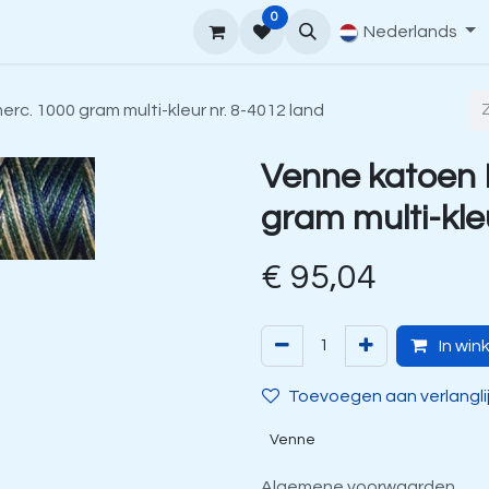
0
upport
Venne Yarn Gids
Hoe te bestellen
Nederlands
Contact
c. 1000 gram multi-kleur nr. 8-4012 land
Venne katoen
gram multi-kle
€
95,04
In win
Toevoegen aan verlangli
Venne
Algemene voorwaarden