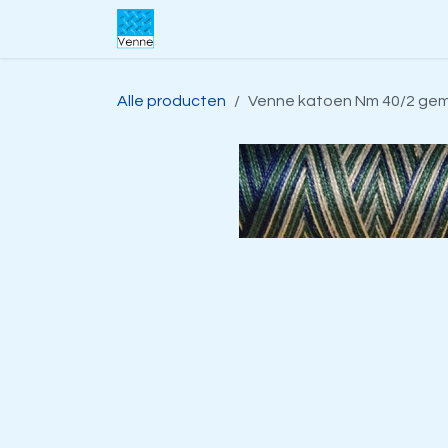
Overslaan naar inhoud
Home
Over ons
Webwinkel
S
Alle producten
Venne katoen Nm 40/2 gemer