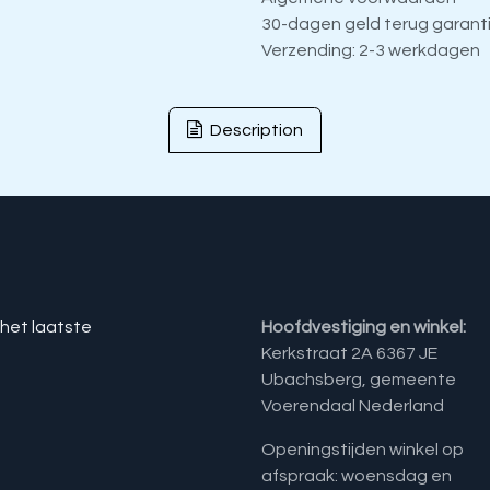
30-dagen geld terug garant
Verzending: 2-3 werkdagen
Description
 het laatste
Hoofdvestiging en winkel:
Kerkstraat 2A 6367 JE
Ubachsberg, gemeente
Voerendaal Nederland
Openingstijden winkel op
afspraak: woensdag en