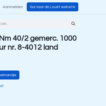
Aanmelden
Ga naar de Louët website
 Nm 40/2 gemerc. 1000
ur nr. 8-4012 land
kelmandje
jst