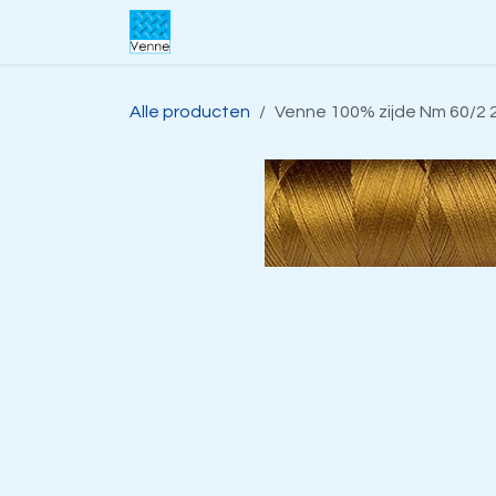
Overslaan naar inhoud
Home
Over ons
Webwinkel
S
Alle producten
Venne 100% zijde Nm 60/2 2