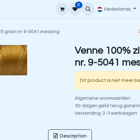
0
upport
Venne Yarn Gids
Hoe te bestellen
Nederlands
Contact
5 gram nr. 9-5041 messing
Venne 100% zi
nr. 9-5041 me
Dit product is niet meer b
Algemene voorwaarden
30-dagen geld terug garant
Verzending: 2-3 werkdagen
Description