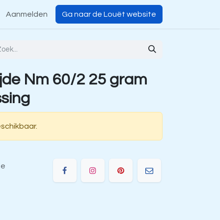
Aanmelden
Ga naar de Louët website
jde Nm 60/2 25 gram
ssing
eschikbaar.
ie