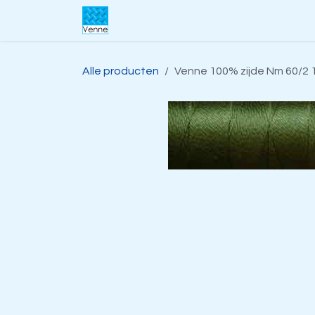
Overslaan naar inhoud
Home
Over ons
Webwinkel
S
Alle producten
Venne 100% zijde Nm 60/2 1