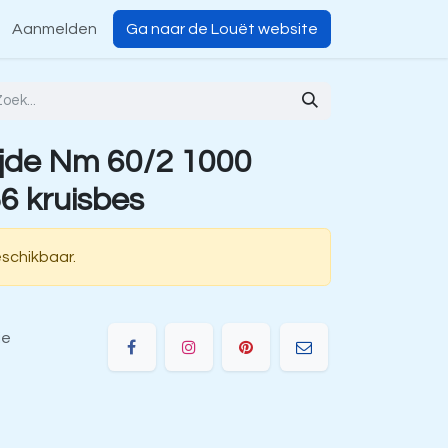
Aanmelden
Ga naar de Louët website
jde Nm 60/2 1000
6 kruisbes
eschikbaar.
ie