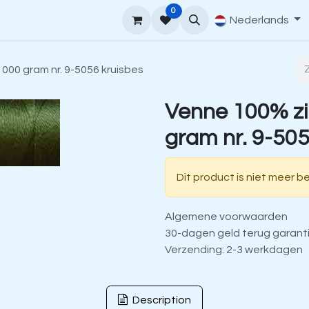
0
upport
Venne Yarn Gids
Hoe te bestellen
Nederlands
Contact
000 gram nr. 9-5056 kruisbes
Venne 100% zi
gram nr. 9-505
Dit product is niet meer b
Algemene voorwaarden
30-dagen geld terug garant
Verzending: 2-3 werkdagen
Description