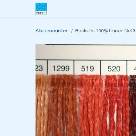
Overslaan naar inhoud
Home
Over ons
Webwinkel
S
Alle producten
Bockens 100% Linnen Nel 35/