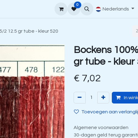
0
upport
Venne Yarn Gids
Hoe te bestellen
Nederlands
Contact
2 12.5 gr tube - kleur 520
Bockens 100% 
gr tube - kleur
€
7,02
In win
Toevoegen aan verlangli
Algemene voorwaarden
30-dagen geld terug garant