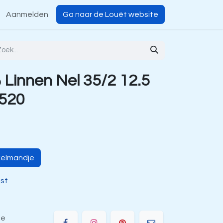
Aanmelden
Ga naar de Louët website
Linnen Nel 35/2 12.5
 520
kelmandje
jst
ie