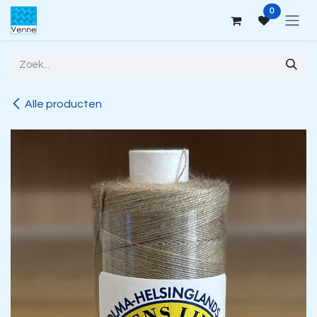
Overslaan naar inhoud
0
Alle producten