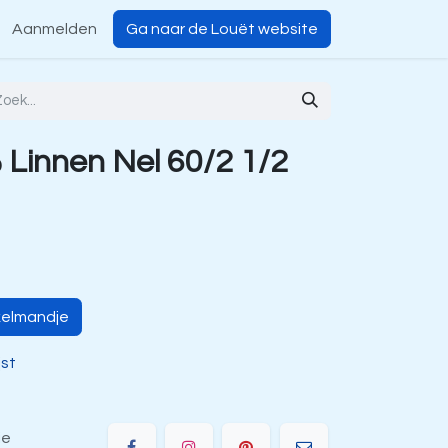
Aanmelden
Ga naar de Louët website
Linnen Nel 60/2 1/2
kelmandje
jst
ie