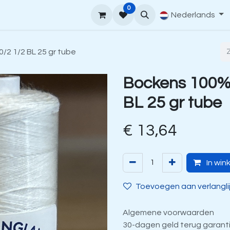
0
upport
Venne Yarn Gids
Hoe te bestellen
Nederlands
Contact
/2 1/2 BL 25 gr tube
Bockens 100% 
BL 25 gr tube
€
13,64
In win
Toevoegen aan verlangli
Algemene voorwaarden
30-dagen geld terug garant