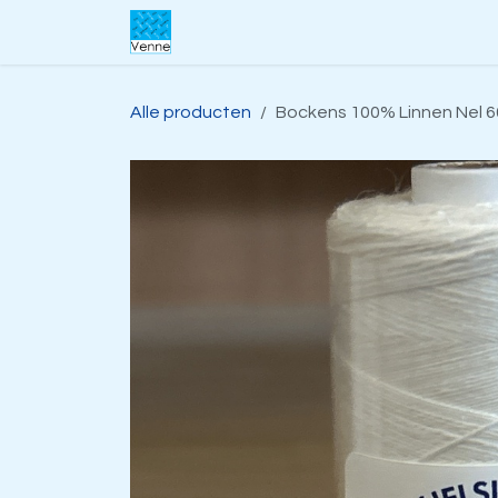
Overslaan naar inhoud
Home
Over ons
Webwinkel
S
Alle producten
Bockens 100% Linnen Nel 60