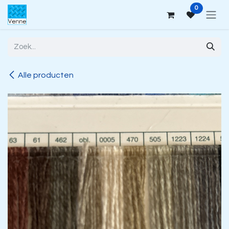
Overslaan naar inhoud
0
Alle producten