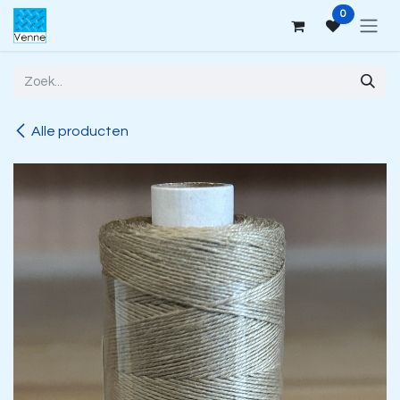
Overslaan naar inhoud
0
Alle producten