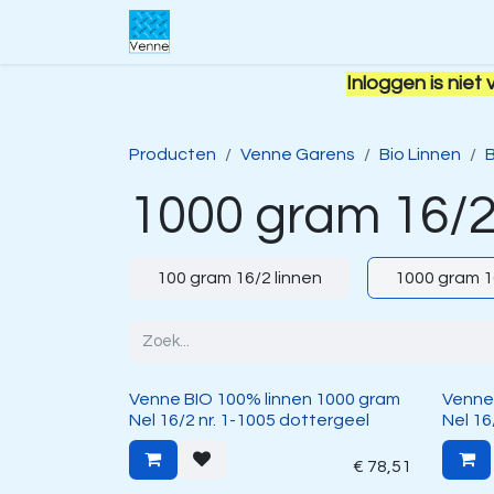
Overslaan naar inhoud
Home
Over ons
Webwinkel
S
Inloggen is niet 
Producten
Venne Garens
Bio Linnen
B
1000 gram 16/2
100 gram 16/2 linnen
1000 gram 1
Venne BIO 100% linnen 1000 gram
Venne
Nel 16/2 nr. 1-1005 dottergeel
Nel 16
€
78,51