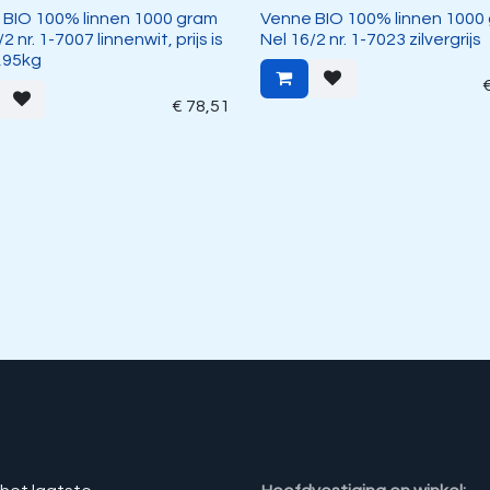
 BIO 100% linnen 1000 gram
Venne BIO 100% linnen 1000
2 nr. 1-7007 linnenwit, prijs is
Nel 16/2 nr. 1-7023 zilvergrijs
,95kg
€
78,51