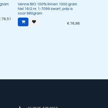
 gram
Venne BIO 100% linnen 1000 gram
Nel 16/2 nr. 1-7099 zwart, prijs is
voor 980gram
€
78,51
€
76,86