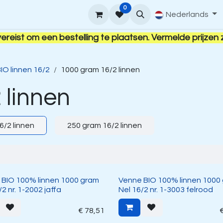
0
upport
Venne Yarn Gids
Hoe te bestellen
Nederlands
Contact
vereist om een bestelling te plaatsen. Vermelde prijzen 
IO linnen 16/2
1000 gram 16/2 linnen
 linnen
6/2 linnen
250 gram 16/2 linnen
 BIO 100% linnen 1000 gram
Venne BIO 100% linnen 1000
/2 nr. 1-2002 jaffa
Nel 16/2 nr. 1-3003 felrood
€
78,51