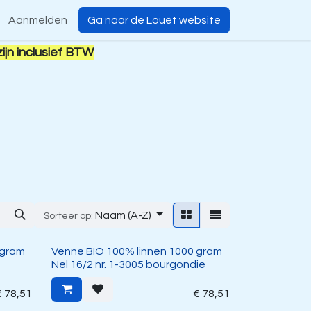
Aanmelden
Ga naar de Louët website
zijn inclusief BTW
Naam (A-Z)
Sorteer op:
 gram
Venne BIO 100% linnen 1000 gram
Nel 16/2 nr. 1-3005 bourgondie
€
78,51
€
78,51