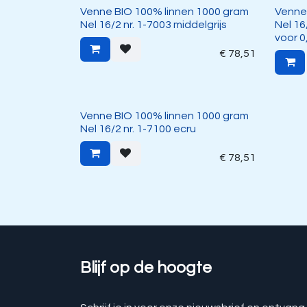
Venne BIO 100% linnen 1000 gram
Venne
Nel 16/2 nr. 1-7003 middelgrijs
Nel 16/
voor 0
€
78,51
Venne BIO 100% linnen 1000 gram
Nel 16/2 nr. 1-7100 ecru
€
78,51
Blijf op de hoogte