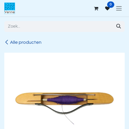
Overslaan naar inhoud
0
Alle producten