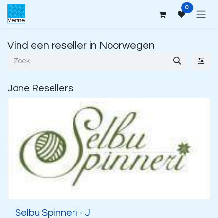
Overslaan naar inhoud
0
Vind een reseller
in Noorwegen
Jane
Resellers
Selbu Spinneri - J