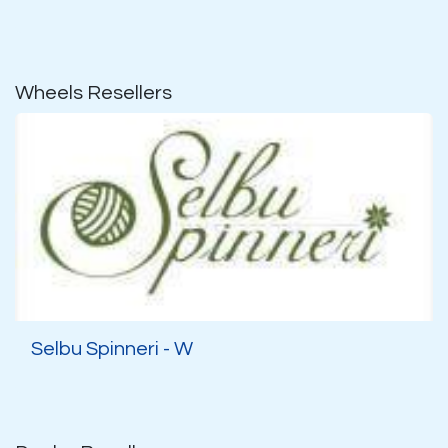
Wheels
Resellers
Selbu Spinneri - W