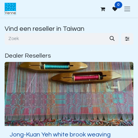
Overslaan naar inhoud
0
Vind een reseller
in Taiwan
Dealer
Resellers
Jong-Kuan Yeh white brook weaving